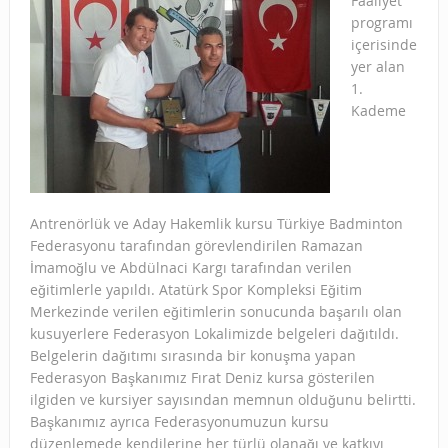
Faaliyet
programı
içerisinde
yer alan
1.
Kademe
Antrenörlük ve Aday Hakemlik kursu Türkiye Badminton
Federasyonu tarafından görevlendirilen Ramazan
İmamoğlu ve Abdülnaci Kargı tarafından verilen
eğitimlerle yapıldı. Atatürk Spor Kompleksi Eğitim
Merkezinde verilen eğitimlerin sonucunda başarılı olan
kusuyerlere Federasyon Lokalimizde belgeleri dağıtıldı.
Belgelerin dağıtımı sırasında bir konuşma yapan
Federasyon Başkanımız Fırat Deniz kursa gösterilen
ilgiden ve kursiyer sayısından memnun olduğunu belirtti.
Başkanımız ayrıca Federasyonumuzun kursu
düzenlemede kendilerine her türlü olanağı ve katkıyı