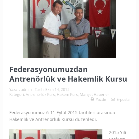
Federasyonumuzdan
Antrenörlük ve Hakemlik Kursu
Yazar:
admin
Tarih:
Ekim 14, 2015
Kategori:
Antrenörlük Kurs
,
Hakem Kurs
,
Manşet Haberler
Yazdır
E-posta
Federasyonumuz 6-11 Eylül 2015 tarihleri arasında
Hakemlik ve Antrenörlük Kursu düzenledi.
2015 Yılı