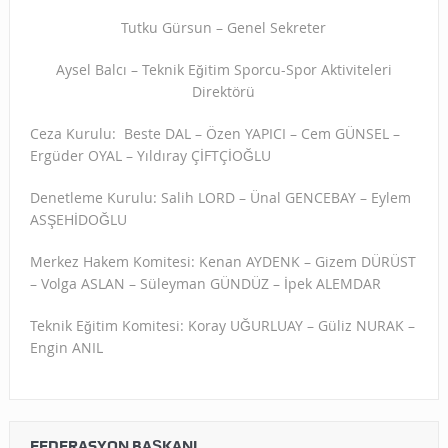
Tutku Gürsun – Genel Sekreter
Aysel Balcı – Teknik Eğitim Sporcu-Spor Aktiviteleri
Direktörü
Ceza Kurulu: Beste DAL – Özen YAPICI – Cem GÜNSEL –
Ergüder OYAL – Yıldıray ÇİFTÇİOĞLU
Denetleme Kurulu: Salih LORD – Ünal GENCEBAY – Eylem
ASŞEHİDOĞLU
Merkez Hakem Komitesi: Kenan AYDENK – Gizem DÜRÜST
– Volga ASLAN – Süleyman GÜNDÜZ – İpek ALEMDAR
Teknik Eğitim Komitesi: Koray UĞURLUAY – Güliz NURAK –
Engin ANIL
FEDERASYON BAŞKANI