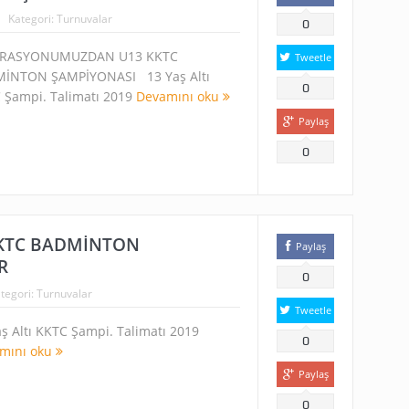
Kategori:
Turnuvalar
0
ERASYONUMUZDAN U13 KKTC
Tweetle
İNTON ŞAMPİYONASI 13 Yaş Altı
0
 Şampi. Talimatı 2019
Devamını oku
Paylaş
0
KTC BADMİNTON
Paylaş
R
0
tegori:
Turnuvalar
Tweetle
aş Altı KKTC Şampi. Talimatı 2019
0
mını oku
Paylaş
0