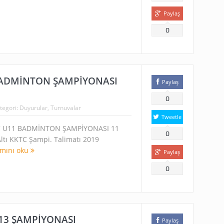
Paylaş
0
ADMİNTON ŞAMPİYONASI
Paylaş
0
tegori:
Duyurular
,
Turnuvalar
Tweetle
 U11 BADMİNTON ŞAMPİYONASI 11
0
Altı KKTC Şampi. Talimatı 2019
mını oku
Paylaş
0
3 ŞAMPİYONASI
Paylaş