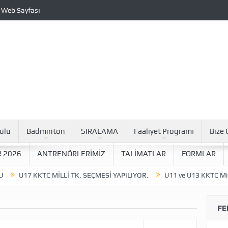
 Web Sayfası
ulu
Badminton
SIRALAMA
Faaliyet Programı
Bize 
 2026
ANTRENÖRLERİMİZ
TALİMATLAR
FORMLAR
7 KKTC MİLLİ TK. SEÇMESİ YAPILIYOR.
U11 ve U13 KKTC Milli Tk. Seç
FE