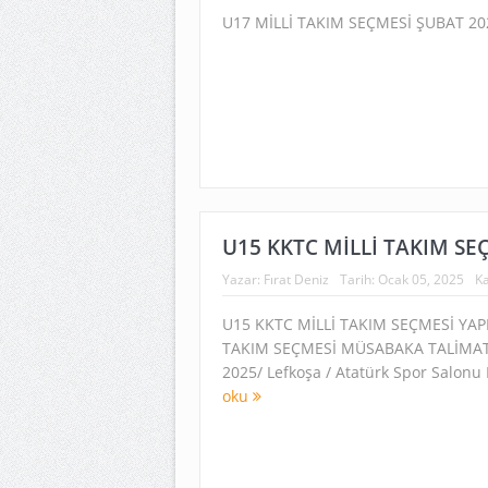
U17 MİLLİ TAKIM SEÇMESİ ŞUBAT 2
U15 KKTC MİLLİ TAKIM SE
Yazar:
Fırat Deniz
Tarih:
Ocak 05, 2025
Ka
U15 KKTC MİLLİ TAKIM SEÇMESİ YAP
TAKIM SEÇMESİ MÜSABAKA TALİMATI
2025/ Lefkoşa / Atatürk Spor Salonu
oku