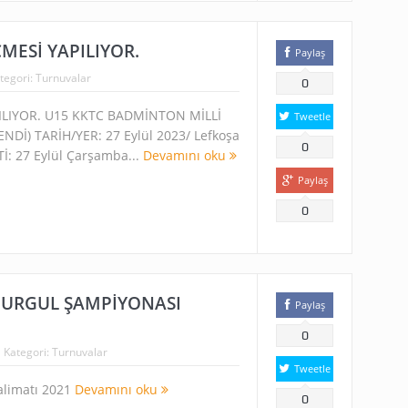
ÇMESİ YAPILIYOR.
Paylaş
tegori:
Turnuvalar
0
ILIYOR. U15 KKTC BADMİNTON MİLLİ
Tweetle
Dİ) TARİH/YER: 27 Eylül 2023/ Lefkoşa
0
İ: 27 Eylül Çarşamba...
Devamını oku
Paylaş
0
BURGUL ŞAMPİYONASI
Paylaş
0
Kategori:
Turnuvalar
Tweetle
alimatı 2021
Devamını oku
0