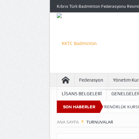
Kıbrıs Türk Badminton Federasyonu Resmi
Federasyon
Yönetim Kur
LİSANS BELGELERİ
GENELGELER
İRBADMİNTON MİLLİ TAKIM KAMPI…
SON HABERLER
ANTRENÖRLÜK KURSU
U1
ANA SAYFA
TURNUVALAR