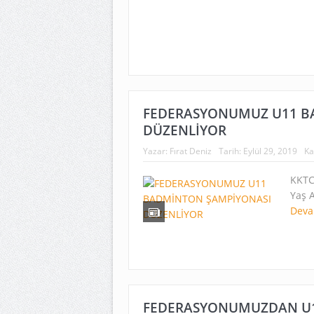
FEDERASYONUMUZ U11 B
DÜZENLİYOR
Yazar:
Fırat Deniz
Tarih:
Eylül 29, 2019
Ka
KKTC
Yaş 
Deva
FEDERASYONUMUZDAN U1