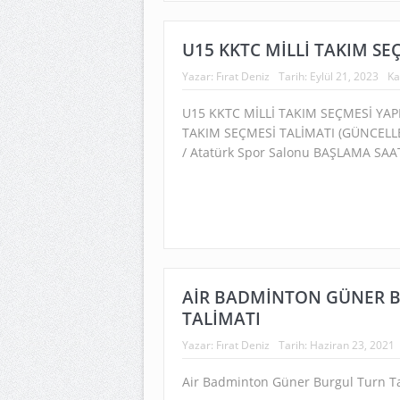
U15 KKTC MİLLİ TAKIM SE
Yazar:
Fırat Deniz
Tarih:
Eylül 21, 2023
Ka
U15 KKTC MİLLİ TAKIM SEÇMESİ YAP
TAKIM SEÇMESİ TALİMATI (GÜNCELLEN
/ Atatürk Spor Salonu BAŞLAMA SAAT
AİR BADMİNTON GÜNER 
TALİMATI
Yazar:
Fırat Deniz
Tarih:
Haziran 23, 2021
Air Badminton Güner Burgul Turn T