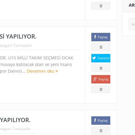
AR
0
Sİ YAPILIYOR.
Paylaş
ategori:
Turnuvalar
0
YOR. U15 MİLLİ TAKIM SEÇMESİ OCAK
Tweetle
nuvaya katılacak olan ve yeni lisans
0
por Dairesi...
Devamını oku
Paylaş
0
YAPILIYOR.
Paylaş
tegori:
Turnuvalar
0