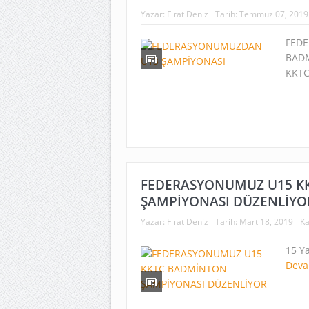
Yazar:
Fırat Deniz
Tarih:
Temmuz 07, 2019
FED
BADM
KKTC
FEDERASYONUMUZ U15 K
ŞAMPİYONASI DÜZENLİYO
Yazar:
Fırat Deniz
Tarih:
Mart 18, 2019
Ka
15 Y
Deva