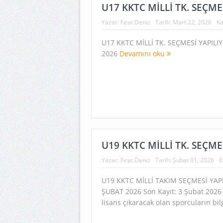
U17 KKTC MİLLİ TK. SEÇME
Yazar:
Fırat Deniz
Tarih:
Mart 22, 2026
Ka
U17 KKTC MİLLİ TK. SEÇMESİ YAPILI
2026
Devamını oku
U19 KKTC MİLLİ TK. SEÇME
Yazar:
Fırat Deniz
Tarih:
Şubat 01, 2026
K
U19 KKTC MİLLİ TAKIM SEÇMESİ YAP
ŞUBAT 2026 Son Kayıt: 3 Şubat 2026 
lisans çıkaracak olan sporcuların bilg