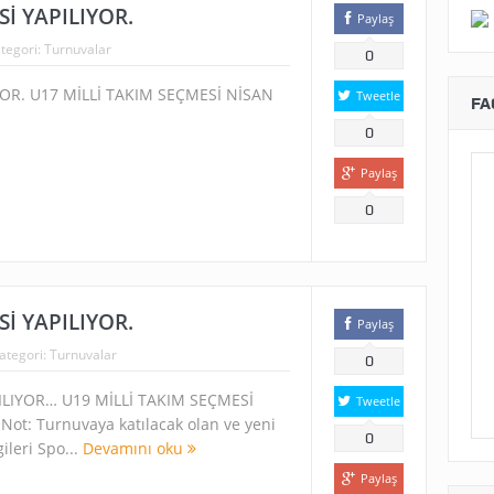
Sİ YAPILIYOR.
Paylaş
tegori:
Turnuvalar
0
YOR. U17 MİLLİ TAKIM SEÇMESİ NİSAN
Tweetle
FA
0
Paylaş
0
Sİ YAPILIYOR.
Paylaş
ategori:
Turnuvalar
0
ILIYOR… U19 MİLLİ TAKIM SEÇMESİ
Tweetle
Not: Turnuvaya katılacak olan ve yeni
0
ileri Spo...
Devamını oku
Paylaş