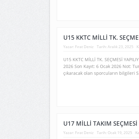
U15 KKTC MİLLİ TK. SEÇME
Yazar:
Fırat Deniz
Tarih:
Aralık 23, 2025
K
U15 KKTC MİLLİ TK. SEÇMESİ YAPILI
2026 Son Kayıt: 6 Ocak 2026 Not: Tur
çıkaracak olan sporcuların bilgileri S
U17 MİLLİ TAKIM SEÇMESİ 
Yazar:
Fırat Deniz
Tarih:
Ocak 19, 2025
Ka