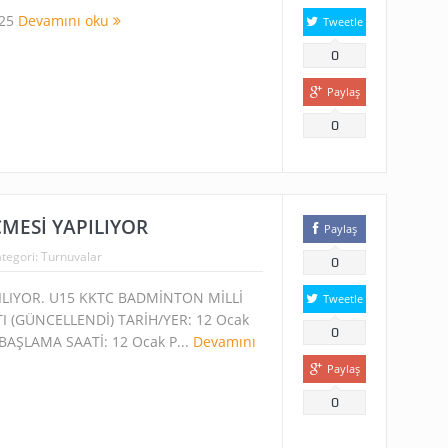
025
Devamını oku
Tweetle
0
Paylaş
0
ÇMESİ YAPILIYOR
Paylaş
tegori:
Turnuvalar
0
ILIYOR. U15 KKTC BADMİNTON MİLLİ
Tweetle
 (GÜNCELLENDİ) TARİH/YER: 12 Ocak
0
 BAŞLAMA SAATİ: 12 Ocak P...
Devamını
Paylaş
0