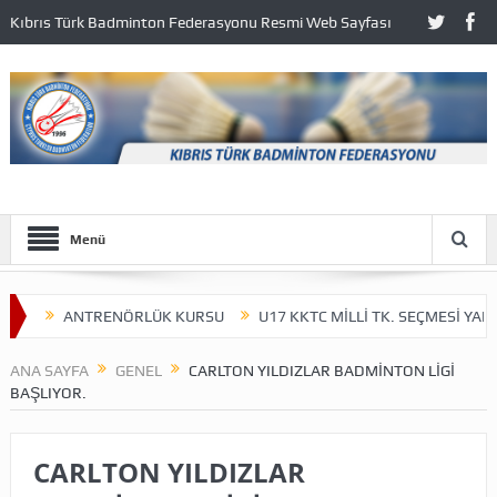
Kıbrıs Türk Badminton Federasyonu Resmi Web Sayfası
Menü
I…
ANTRENÖRLÜK KURSU
U17 KKTC MİLLİ TK. SEÇMESİ YAPILI
ANA SAYFA
GENEL
CARLTON YILDIZLAR BADMİNTON LİGİ
BAŞLIYOR.
CARLTON YILDIZLAR