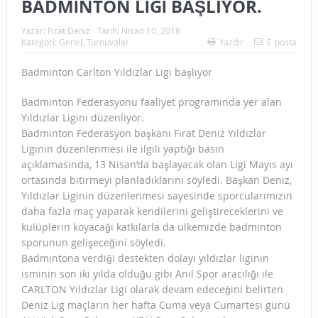
BADMİNTON LİGİ BAŞLIYOR.
Yazar:
Fırat Deniz
Tarih:
Nisan 10, 2018
Kategori:
Genel
,
Turnuvalar
Yazdır
E-posta
Badminton Carlton Yıldızlar Ligi başlıyor
Badminton Federasyonu faaliyet programında yer alan
Yıldızlar Ligini düzenliyor.
Badminton Federasyon başkanı Fırat Deniz Yıldızlar
Liginin düzenlenmesi ile ilgili yaptığı basın
açıklamasında, 13 Nisan’da başlayacak olan Ligi Mayıs ayı
ortasında bitirmeyi planladıklarını söyledi. Başkan Deniz,
Yıldızlar Liginin düzenlenmesi sayesinde sporcularımızın
daha fazla maç yaparak kendilerini geliştireceklerini ve
kulüplerin koyacağı katkılarla da ülkemizde badminton
sporunun gelişeceğini söyledi.
Badmintona verdiği destekten dolayı yıldızlar liginin
isminin son iki yılda olduğu gibi Anıl Spor aracılığı ile
CARLTON Yıldızlar Ligi olarak devam edeceğini belirten
Deniz Lig maçların her hafta Cuma veya Cumartesi günü