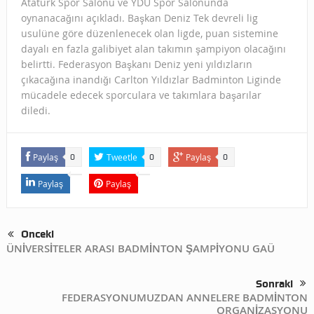
Atatürk Spor Salonu ve YDÜ Spor Salonunda
oynanacağını açıkladı. Başkan Deniz Tek devreli lig
usulüne göre düzenlenecek olan ligde, puan sistemine
dayalı en fazla galibiyet alan takımın şampiyon olacağını
belirtti. Federasyon Başkanı Deniz yeni yıldızların
çıkacağına inandığı Carlton Yıldızlar Badminton Liginde
mücadele edecek sporculara ve takımlara başarılar
diledi.
Paylaş
Tweetle
Paylaş
0
0
0
Paylaş
Paylaş
Önceki
ÜNİVERSİTELER ARASI BADMİNTON ŞAMPİYONU GAÜ
Sonraki
FEDERASYONUMUZDAN ANNELERE BADMİNTON
ORGANİZASYONU